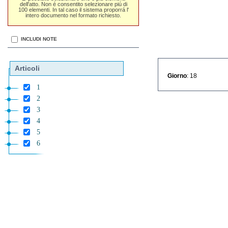
dell'atto. Non é consentito selezionare piú di
100 elementi. In tal caso il sistema proporrá l'
intero documento nel formato richiesto.
INCLUDI NOTE
Articoli
Giorno
: 18
1
2
3
4
5
6