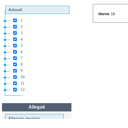
Articoli
Giorno
: 18
1
2
3
4
5
6
7
8
9
10
11
12
Allegati
Allegato tecnico