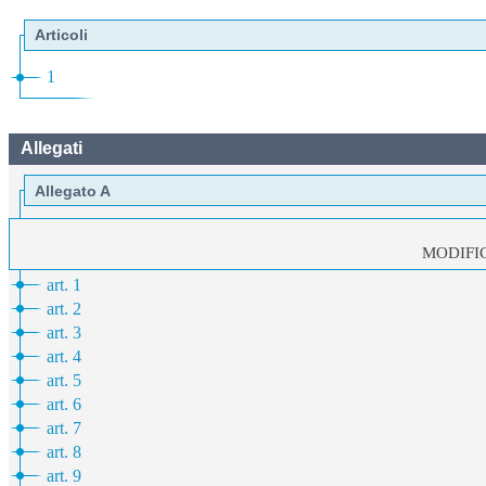
Articoli
1
Allegati
Allegato A
MODIFI
art. 1
art. 2
art. 3
art. 4
art. 5
art. 6
art. 7
art. 8
art. 9