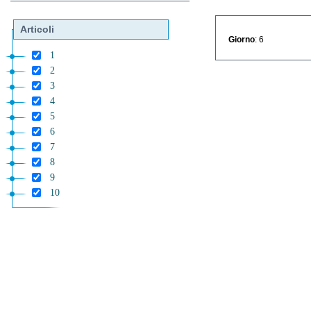
Articoli
Giorno
: 6
1
2
3
4
5
6
7
8
9
10