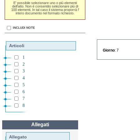
E' possibile selezionare uno o piú elementi
dell'atto. Non é consentito selezionare piú di
100 elementi. In tal caso il sistema proporrá l'
intero documento nel formato richiesto.
INCLUDI NOTE
Articoli
Giorno
: 7
1
2
3
4
5
6
7
8
Allegati
Allegato