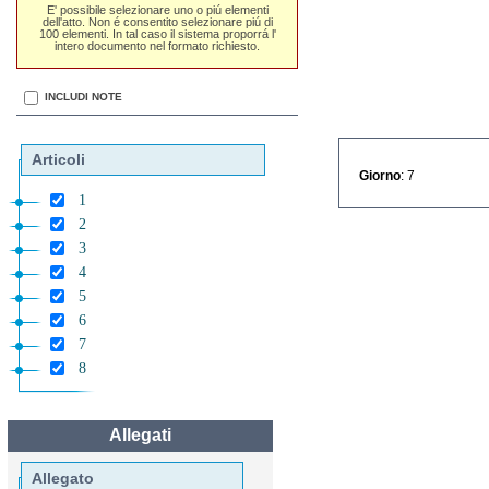
E' possibile selezionare uno o piú elementi
dell'atto. Non é consentito selezionare piú di
100 elementi. In tal caso il sistema proporrá l'
intero documento nel formato richiesto.
INCLUDI NOTE
Articoli
Giorno
: 7
1
2
3
4
5
6
7
8
Allegati
Allegato