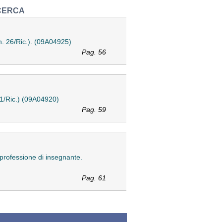
ICERCA
 n. 26/Ric.). (09A04925)
Pag. 56
 61/Ric.) (09A04920)
Pag. 59
a professione di insegnante.
Pag. 61