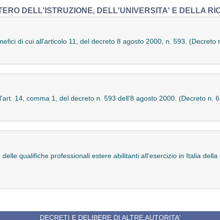
TERO DELL'ISTRUZIONE, DELL'UNIVERSITA' E DELLA R
nefici di cui all'articolo 11, del decreto 8 agosto 2000, n. 593. (Decreto
all'art. 14, comma 1, del decreto n. 593 dell'8 agosto 2000. (Decreto n.
lle qualifiche professionali estere abilitanti all'esercizio in Italia dell
DECRETI E DELIBERE DI ALTRE AUTORITA'