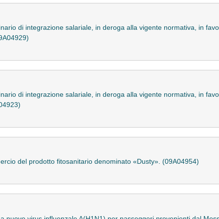
nario di integrazione salariale, in deroga alla vigente normativa, in fa
(09A04929)
nario di integrazione salariale, in deroga alla vigente normativa, in fa
A04923)
ercio del prodotto fitosanitario denominato «Dusty». (09A04954)
a da nuovo virus influenzale A(H1N1) per passeggeri provenienti dal Me