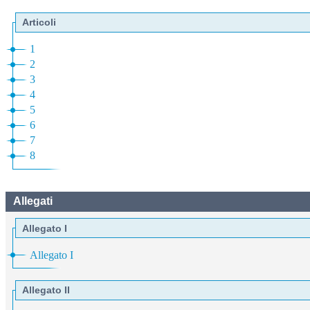
Articoli
1
2
3
4
5
6
7
8
Allegati
Allegato I
Allegato I
Allegato II