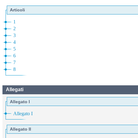
Articoli
1
2
3
4
5
6
7
8
Allegati
Allegato I
Allegato I
Allegato II