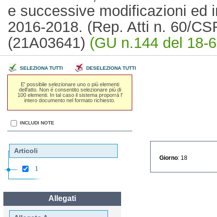
e successive modificazioni ed in
2016-2018. (Rep. Atti n. 60/C
(21A03641)
(GU n.144 del 18-6
SELEZIONA TUTTI
DESELEZIONA TUTTI
E' possibile selezionare uno o piú elementi
dell'atto. Non é consentito selezionare piú di
100 elementi. In tal caso il sistema proporrá l'
intero documento nel formato richiesto.
INCLUDI NOTE
Articoli
Giorno
: 18
1
Allegati