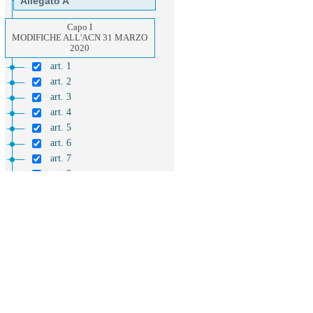
Allegato A
Capo I
MODIFICHE ALL'ACN 31 MARZO
2020
art. 1
art. 2
art. 3
art. 4
art. 5
art. 6
art. 7
art. 8
art. 9
art. 10
art. 11
art. 12
art. 13
art. 14