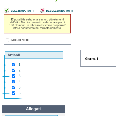
SELEZIONA TUTTI
DESELEZIONA TUTTI
E' possibile selezionare uno o piú elementi
dell'atto. Non é consentito selezionare piú di
100 elementi. In tal caso il sistema proporrá l'
intero documento nel formato richiesto.
INCLUDI NOTE
Articoli
Giorno
: 1
1
2
3
4
5
6
Allegati