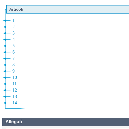
Articoli
1
2
3
4
5
6
7
8
9
10
11
12
13
14
Allegati