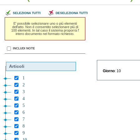
SELEZIONA TUTTI
DESELEZIONA TUTTI
E' possibile selezionare uno o piú elementi
dell'atto. Non é consentito selezionare piú di
100 elementi. In tal caso il sistema proporrá l'
intero documento nel formato richiesto.
INCLUDI NOTE
Articoli
Giorno
: 10
1
2
3
4
5
6
7
8
9
10