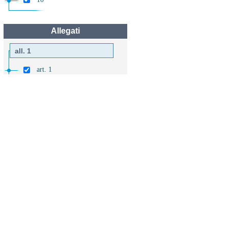
Allegati
all. 1
art. 1
all. 2
art. 1
all. 3
art. 1
all. 4
art. 1
all. 5