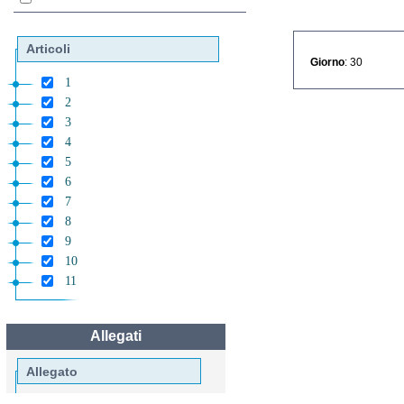
Articoli
Giorno
: 30
1
2
3
4
5
6
7
8
9
10
11
Allegati
Allegato