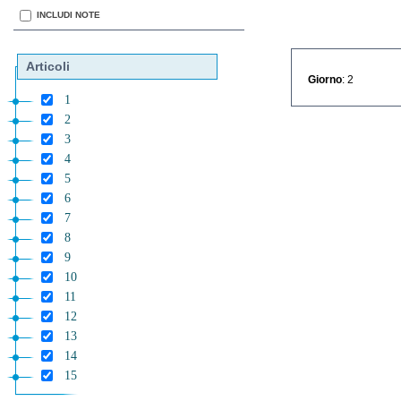
INCLUDI NOTE
Articoli
Giorno
: 2
1
2
3
4
5
6
7
8
9
10
11
12
13
14
15