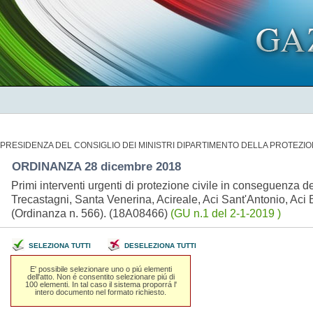
PRESIDENZA DEL CONSIGLIO DEI MINISTRI DIPARTIMENTO DELLA PROTEZIO
ORDINANZA 28 dicembre 2018
Primi interventi urgenti di protezione civile in conseguenza de
Trecastagni, Santa Venerina, Acireale, Aci Sant'Antonio, Aci 
(Ordinanza n. 566). (18A08466)
(GU n.1 del 2-1-2019 )
SELEZIONA TUTTI
DESELEZIONA TUTTI
E' possibile selezionare uno o piú elementi
dell'atto. Non é consentito selezionare piú di
100 elementi. In tal caso il sistema proporrá l'
intero documento nel formato richiesto.