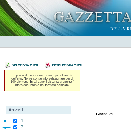
SELEZIONA TUTTI
DESELEZIONA TUTTI
E' possibile selezionare uno o piú elementi
dell'atto. Non é consentito selezionare piú di
100 elementi. In tal caso il sistema proporrá l'
intero documento nel formato richiesto.
Articoli
Giorno
: 29
1
2