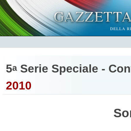
5
Serie Speciale - Cont
a
2010
So