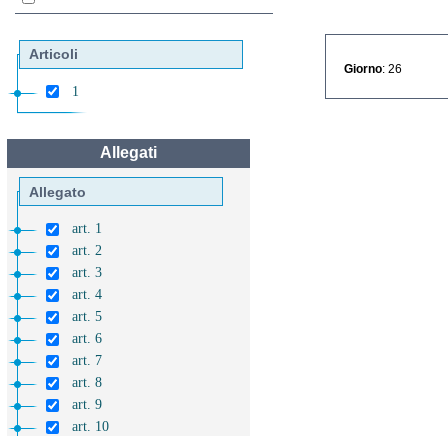
Articoli
Giorno
: 26
1
Allegati
Allegato
art. 1
art. 2
art. 3
art. 4
art. 5
art. 6
art. 7
art. 8
art. 9
art. 10