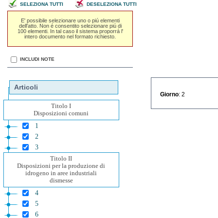
SELEZIONA TUTTI
DESELEZIONA TUTTI
E' possibile selezionare uno o piú elementi
dell'atto. Non é consentito selezionare piú di
100 elementi. In tal caso il sistema proporrá l'
intero documento nel formato richiesto.
INCLUDI NOTE
Articoli
Giorno
: 2
Titolo I
Disposizioni comuni
1
2
3
Titolo II
Disposizioni per la produzione di
idrogeno in aree industriali
dismesse
4
5
6