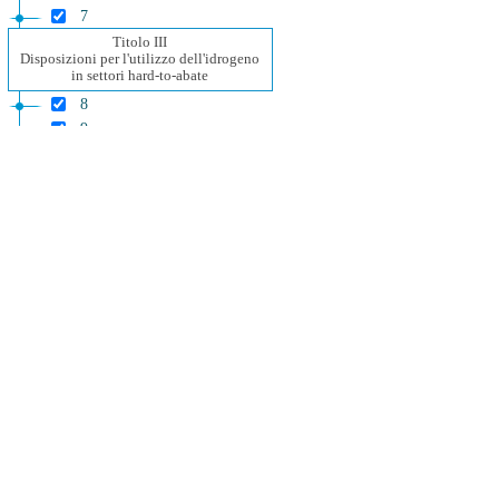
7
Titolo III
Disposizioni per l'utilizzo dell'idrogeno
in settori hard-to-abate
8
9
10
11
Titolo IV
Disposizioni finali
12
Allegati
Allegato 1
Allegato 1