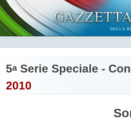
5
Serie Speciale - Cont
a
2010
So