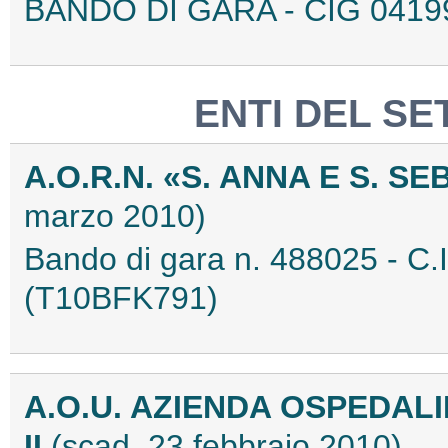
BANDO DI GARA - CIG 0419
ENTI DEL SE
A.O.R.N. «S. ANNA E S. 
marzo 2010)
Bando di gara n. 488025 - 
(T10BFK791)
A.O.U. AZIENDA OSPEDAL
II
(scad. 23 febbraio 2010)