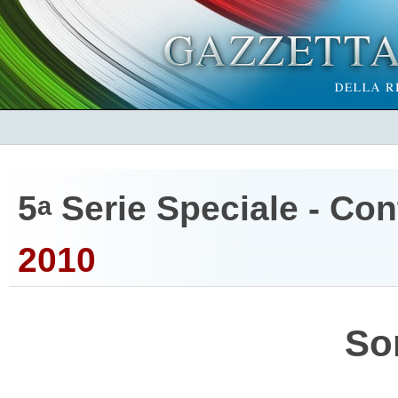
5
Serie Speciale - Cont
a
2010
So