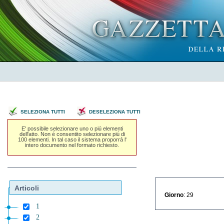
SELEZIONA TUTTI
DESELEZIONA TUTTI
E' possibile selezionare uno o piú elementi
dell'atto. Non é consentito selezionare piú di
100 elementi. In tal caso il sistema proporrá l'
intero documento nel formato richiesto.
Articoli
Giorno
: 29
1
2