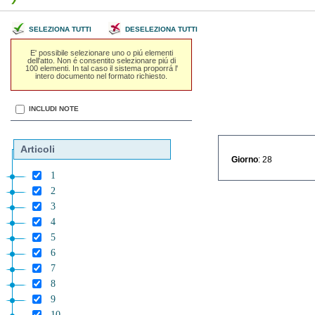
SELEZIONA TUTTI
DESELEZIONA TUTTI
E' possibile selezionare uno o piú elementi
dell'atto. Non é consentito selezionare piú di
100 elementi. In tal caso il sistema proporrá l'
intero documento nel formato richiesto.
INCLUDI NOTE
Articoli
Giorno
: 28
1
2
3
4
5
6
7
8
9
10