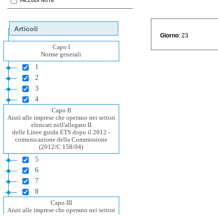
INCLUDI NOTE
Articoli
Giorno
: 23
Capo I
Norme generali
1
2
3
4
Capo II
Aiuti alle imprese che operano nei settori
elencati nell'allegato II
delle Linee guida ETS dopo il 2012 -
comunicazione della Commissione
(2012/C 158/04)
5
6
7
8
Capo III
Aiuti alle imprese che operano nei settori
elencati nell'allegato I