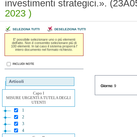
investimenti strategici.». (23A
2023 )
SELEZIONA TUTTI
DESELEZIONA TUTTI
E' possibile selezionare uno o piú elementi
dell'atto. Non é consentito selezionare piú di
100 elementi. In tal caso il sistema proporrá l'
intero documento nel formato richiesto.
INCLUDI NOTE
Articoli
Giorno
: 9
Capo I
MISURE URGENTI A TUTELA DEGLI
UTENTI
1
2
3
4