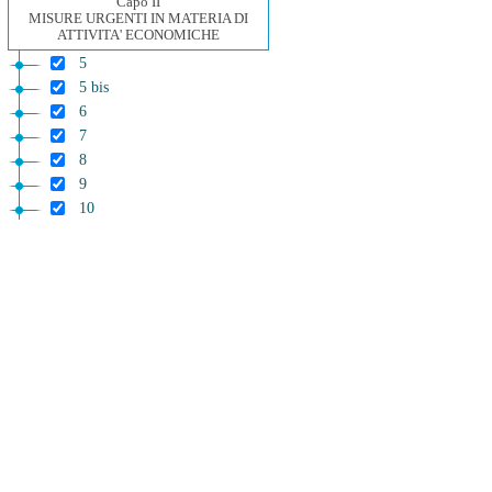
Capo II
MISURE URGENTI IN MATERIA DI
ATTIVITA' ECONOMICHE
5
5 bis
6
7
8
9
10
10 bis
11
11 bis
11 ter
12
12 bis
12 ter
12 quater
Capo III
DISPOSIZIONI IN MATERIA DI
INVESTIMENTI
13