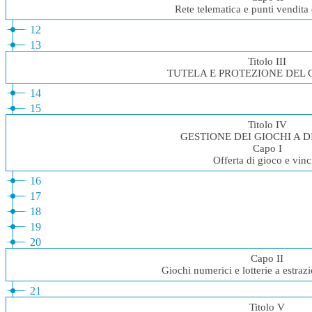
Rete telematica e punti vendita 
12
13
Titolo III
TUTELA E PROTEZIONE DEL
14
15
Titolo IV
GESTIONE DEI GIOCHI A 
Capo I
Offerta di gioco e vinc
16
17
18
19
20
Capo II
Giochi numerici e lotterie a estraz
21
Titolo V