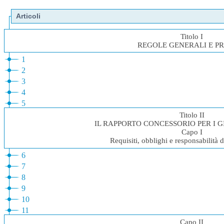
Articoli
Titolo I
REGOLE GENERALI E PR
1
2
3
4
5
Titolo II
IL RAPPORTO CONCESSORIO PER I G
Capo I
Requisiti, obblighi e responsabilità 
6
7
8
9
10
11
Capo II