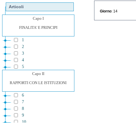
Articoli
Giorno
: 14
Capo I
FINALITA' E PRINCIPI
1
2
3
4
5
Capo II
RAPPORTI CON LE ISTITUZIONI
6
7
8
9
10
11
12