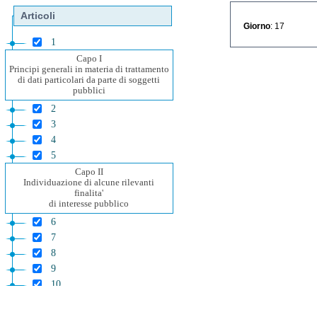
Articoli
Giorno
: 17
1
Capo I
Principi generali in materia di trattamento
di dati particolari da parte di soggetti
pubblici
2
3
4
5
Capo II
Individuazione di alcune rilevanti
finalita'
di interesse pubblico
6
7
8
9
10
11
12