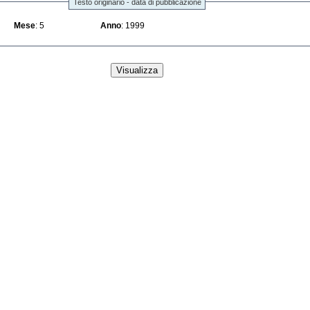
Testo originario - data di pubblicazione
Mese
: 5
Anno
: 1999