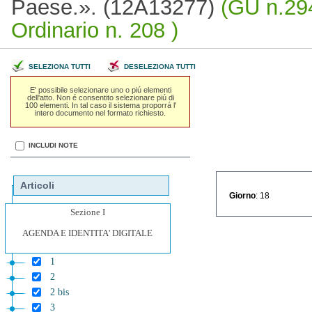
Paese.». (12A13277)
(GU n.294
Ordinario n. 208 )
SELEZIONA TUTTI
DESELEZIONA TUTTI
E' possibile selezionare uno o piú elementi
dell'atto. Non é consentito selezionare piú di
100 elementi. In tal caso il sistema proporrá l'
intero documento nel formato richiesto.
INCLUDI NOTE
Articoli
Giorno
: 18
Sezione I
AGENDA E IDENTITA' DIGITALE
1
2
2 bis
3