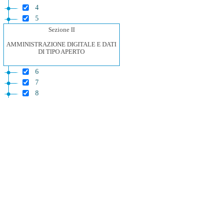
4
5
Sezione II
AMMINISTRAZIONE DIGITALE E DATI
DI TIPO APERTO
6
7
8
9
9 bis
Sezione III
AGENDA DIGITALE PER
L'ISTRUZIONE E LA CULTURA
DIGITALE
10
11
11 bis
Sezione IV