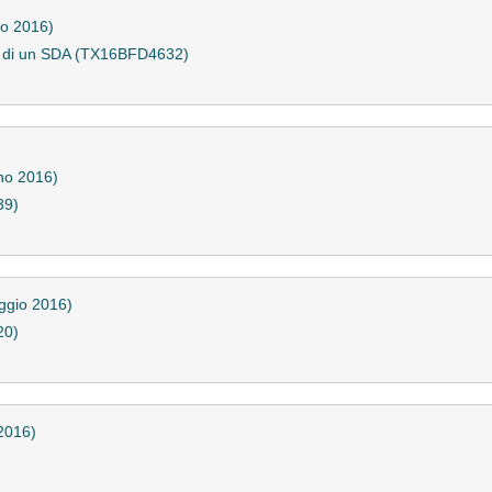
io 2016)
to di un SDA (TX16BFD4632)
no 2016)
39)
ggio 2016)
20)
2016)