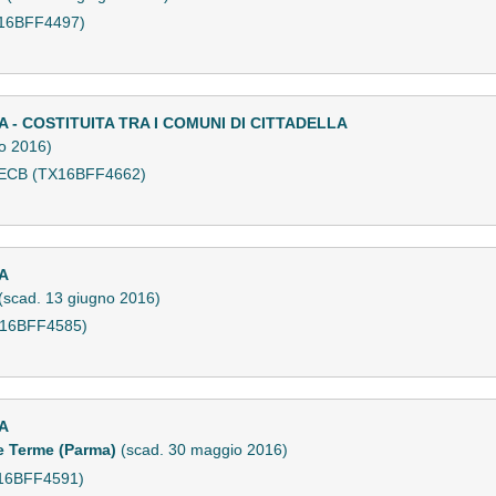
X16BFF4497)
- COSTITUITA TRA I COMUNI DI CITTADELLA
o 2016)
00ECB (TX16BFF4662)
A
(scad. 13 giugno 2016)
X16BFF4585)
A
e Terme (Parma)
(scad. 30 maggio 2016)
X16BFF4591)