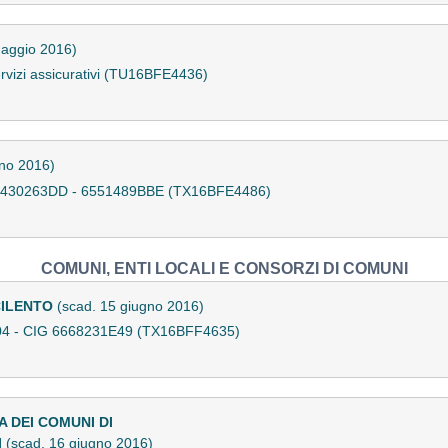
maggio 2016)
ervizi assicurativi (TU16BFE4436)
gno 2016)
65430263DD - 6551489BBE (TX16BFE4486)
COMUNI, ENTI LOCALI E CONSORZI DI COMUNI
 CILENTO
(scad. 15 giugno 2016)
04 - CIG 6668231E49 (TX16BFF4635)
 DEI COMUNI DI
I
(scad. 16 giugno 2016)