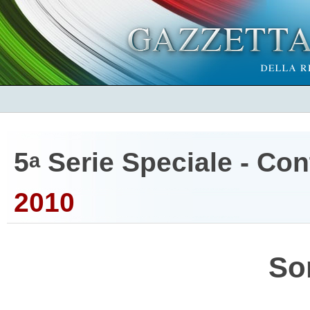
5
Serie Speciale - Cont
a
2010
So