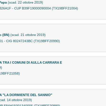
 Papa
(scad. 22 ottobre 2019)
10326A1F - CUP B39F19000090004 (TX19BFF21004)
o (BN)
(scad. 21 ottobre 2019)
001 - CIG 80247243BC (TX19BFF20990)
 TRA I COMUNI DI AULLA CARRARA E
9)
X19BFF21058)
A "LA DORMIENTE DEL SANNIO"
cad. 14 ottobre 2019)
 CUP E84H15001340005 (TX19BFF20980)