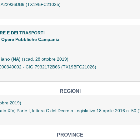
IG ZA22936DB6 (TX19BFC21025)
RE E DEI TRASPORTI
le Opere Pubbliche Campania -
liano (NA)
(scad. 28 ottobre 2019)
17000340002 - CIG 7932172B66 (TX19BFC21026)
REGIONI
tobre 2019)
gato XIV, Parte I, lettera C del Decreto Legislativo 18 aprile 2016 n. 
PROVINCE