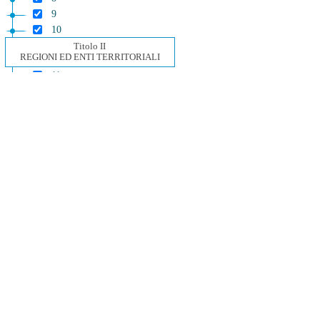
9
10
Titolo II
REGIONI ED ENTI TERRITORIALI
11
12
13
Titolo III
MISURE URGENTI PER IL
CONTENIMENTO DEI COSTI
DELL'ENERGIA ELETTRICA
14
15
16
17
18
Titolo IV
ALTRE MISURE URGENTI
19
20
21