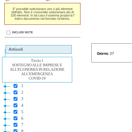
E' possibile selezionare uno o piú elementi
dell'atto. Non é consentito selezionare piú di
100 elementi. In tal caso il sistema proporrá l'
intero documento nel formato richiesto.
INCLUDI NOTE
Articoli
Giorno
: 27
Titolo I
SOSTEGNO ALLE IMPRESE E
ALL'ECONOMIA IN RELAZIONE
ALL'EMERGENZA
COVID-19
1
2
3
4
5
6
7
8