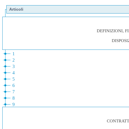
Articoli
DEFINIZIONI, F
DISPOSI
1
2
3
4
5
6
7
8
9
CONTRATT