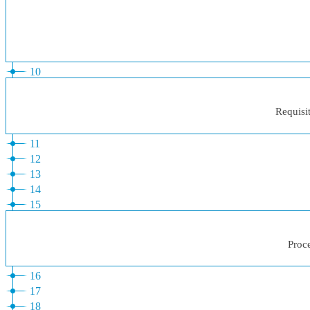
10
Requisit
11
12
13
14
15
Proce
16
17
18