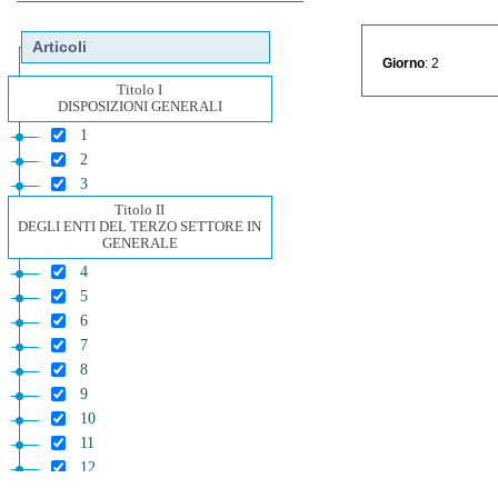
Articoli
Giorno
: 2
Titolo I
DISPOSIZIONI GENERALI
1
2
3
Titolo II
DEGLI ENTI DEL TERZO SETTORE IN
GENERALE
4
5
6
7
8
9
10
11
12
13