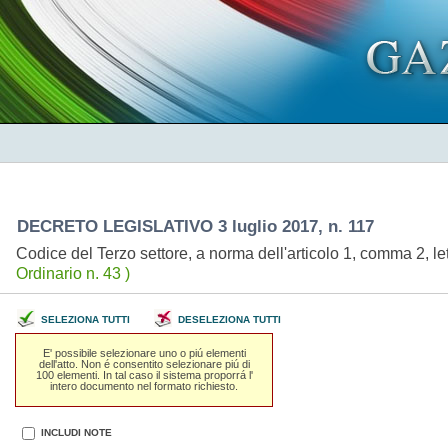
DECRETO LEGISLATIVO 3 luglio 2017, n. 117
Codice del Terzo settore, a norma dell'articolo 1, comma 2, l
Ordinario n. 43 )
SELEZIONA TUTTI
DESELEZIONA TUTTI
E' possibile selezionare uno o piú elementi
dell'atto. Non é consentito selezionare piú di
100 elementi. In tal caso il sistema proporrá l'
intero documento nel formato richiesto.
INCLUDI NOTE