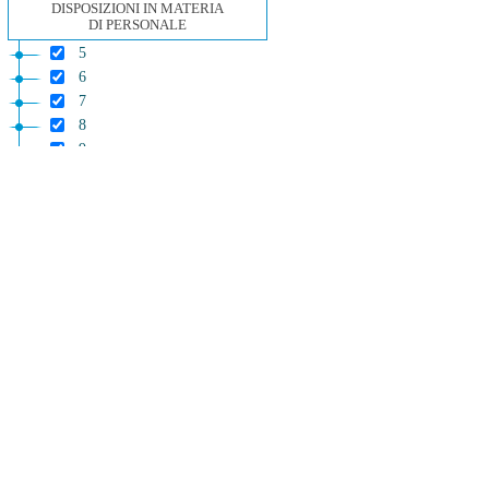
DISPOSIZIONI IN MATERIA
DI PERSONALE
5
6
7
8
9
10
Capo IV
DISPOSIZIONI IN MATERIA
DI PREVIDENZA ED ASSISTENZA
11
12
13
14
15
16
Capo V
DISPOSIZIONI VARIE
17
18