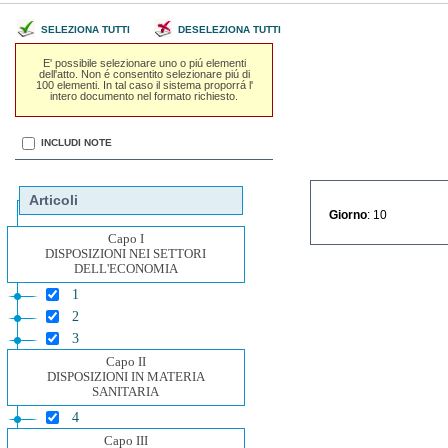
SELEZIONA TUTTI
DESELEZIONA TUTTI
E' possibile selezionare uno o piú elementi
dell'atto. Non é consentito selezionare piú di
100 elementi. In tal caso il sistema proporrá l'
intero documento nel formato richiesto.
INCLUDI NOTE
Articoli
Giorno
: 10
Capo I
DISPOSIZIONI NEI SETTORI
DELL'ECONOMIA
1
2
3
Capo II
DISPOSIZIONI IN MATERIA
SANITARIA
4
Capo III