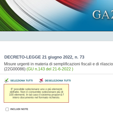
DECRETO-LEGGE 21 giugno 2022, n. 73
Misure urgenti in materia di semplificazioni fiscali e di rilascio
(22G00086)
(GU n.143 del 21-6-2022 )
SELEZIONA TUTTI
DESELEZIONA TUTTI
E' possibile selezionare uno o piú elementi
dell'atto. Non é consentito selezionare piú di
100 elementi. In tal caso il sistema proporrá l'
intero documento nel formato richiesto.
INCLUDI NOTE