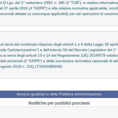
el D.Lgs. del 1° settembre 1993, n. 385 (il "TUB"), e relativa informativa 
7 aprile 2016 (il "GDPR") e alla relativa normativa applicabile, nonche'
 personali dettate (o comunque applicabili) per tali operazioni di cess
o ai sensi del combinato disposto degli articoli 1 e 4 della Legge 30 apri
sulla Cartolarizzazione") e dell'articolo 58 del Decreto Legislativo del 1
a ai sensi degli articoli 13 e 14 del Regolamento (UE) 2016/679 relativ
ei dati personali (il "GDPR") e della successiva normativa nazionale di
10 agosto 2018 n. 101) (TX26AAB4048)
Annunzi giudiziari e della Pubblica amministrazione
Notifiche per pubblici proclami