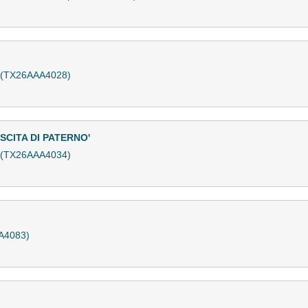
a (TX26AAA4028)
ASCITA DI PATERNO'
a (TX26AAA4034)
A4083)