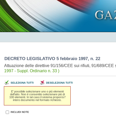
DECRETO LEGISLATIVO 5 febbraio 1997, n. 22
Attuazione delle direttive 91/156/CEE sui rifiuti, 91/689/CEE su
1997 - Suppl. Ordinario n. 33 )
SELEZIONA TUTTI
DESELEZIONA TUTTI
E' possibile selezionare uno o piú elementi
dell'atto. Non é consentito selezionare piú di
100 elementi. In tal caso il sistema proporrá l'
intero documento nel formato richiesto.
INCLUDI NOTE