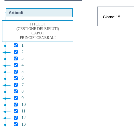
Articoli
Giorno
: 15
TITOLO I
(GESTIONE DEI RIFIUTI)
CAPO I
PRINCIPI GENERALI
1
2
3
4
5
6
7
8
9
10
11
12
13
14