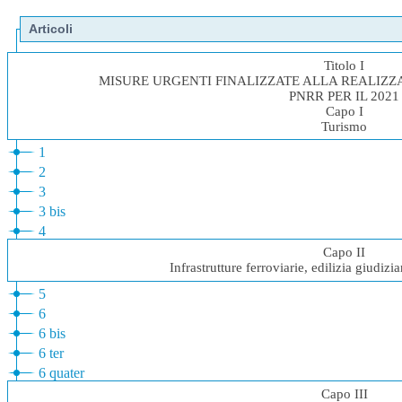
Articoli
Titolo I
MISURE URGENTI FINALIZZATE ALLA REALIZZA
PNRR PER IL 2021
Capo I
Turismo
1
2
3
3 bis
4
Capo II
Infrastrutture ferroviarie, edilizia giudiz
5
6
6 bis
6 ter
6 quater
Capo III