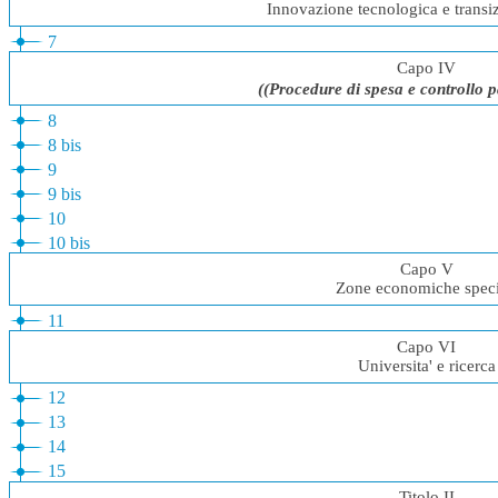
Innovazione tecnologica e transiz
7
Capo IV
((Procedure di spesa e controllo 
8
8 bis
9
9 bis
10
10 bis
Capo V
Zone economiche speci
11
Capo VI
Universita' e ricerca
12
13
14
15
Titolo II