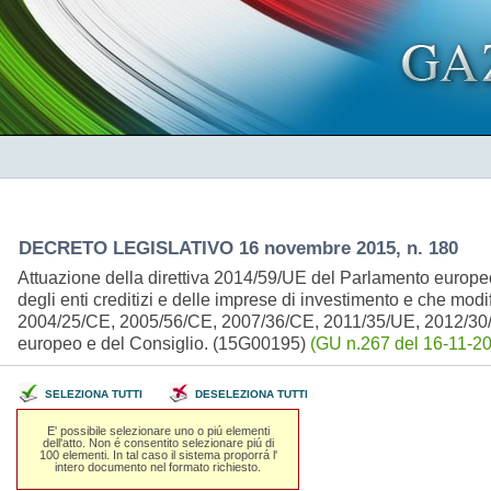
DECRETO LEGISLATIVO 16 novembre 2015, n. 180
Attuazione della direttiva 2014/59/UE del Parlamento europeo
degli enti creditizi e delle imprese di investimento e che mod
2004/25/CE, 2005/56/CE, 2007/36/CE, 2011/35/UE, 2012/30/U
europeo e del Consiglio. (15G00195)
(GU n.267 del 16-11-20
SELEZIONA TUTTI
DESELEZIONA TUTTI
E' possibile selezionare uno o piú elementi
dell'atto. Non é consentito selezionare piú di
100 elementi. In tal caso il sistema proporrá l'
intero documento nel formato richiesto.