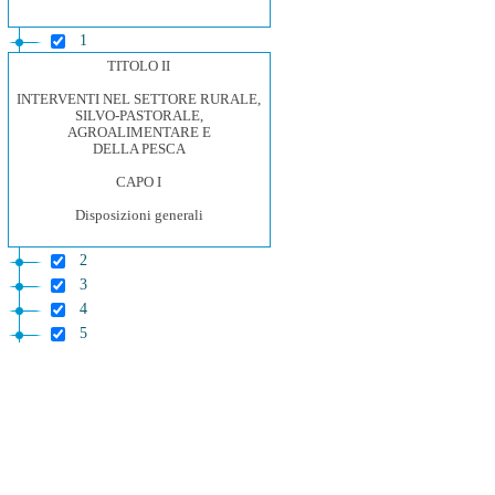
1
TITOLO II
INTERVENTI NEL SETTORE RURALE,
SILVO-PASTORALE,
AGROALIMENTARE E
DELLA PESCA
CAPO I
Disposizioni generali
2
3
4
5
CAPO II
Sostegno e sviluppo del sistema
produttivo primario
6
7